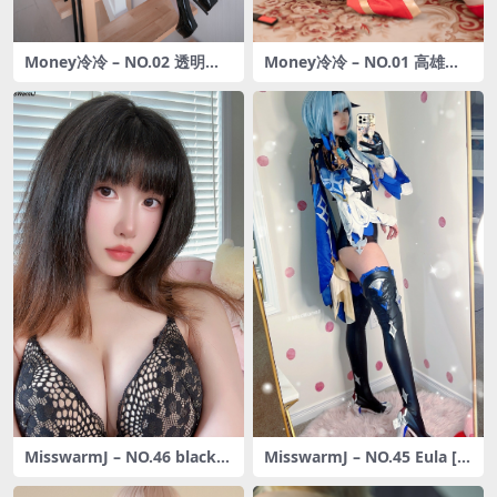
Money冷冷 – NO.02 透明女
Money冷冷 – NO.01 高雄旗
仆 [85P-1.7GB]
袍 [41P-956MB]
MisswarmJ – NO.46 black h
MisswarmJ – NO.45 Eula [1
igh-heel boots set [32P6V-
5P-60M]
145M]