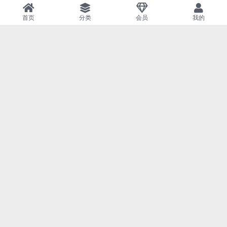
首页
分类
会员
我的
NO.132 Sin [20P-89MB]
NO.131 Kisaki [38P-110MB]