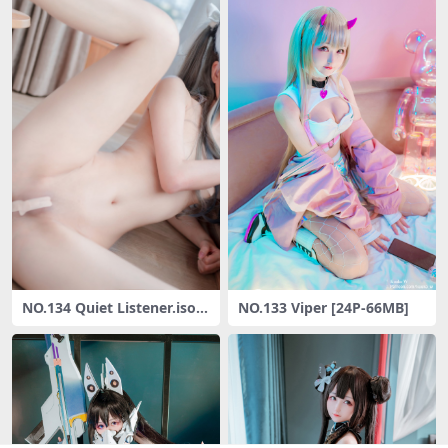
NO.134 Quiet Listener.iso[3
NO.133 Viper [24P-66MB]
8P-336MB]