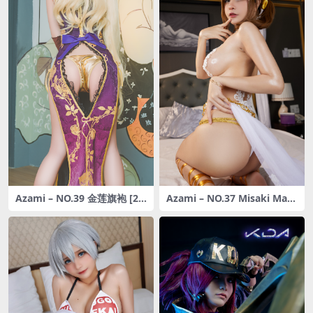
Azami – NO.39 金莲旗袍 [23
Azami – NO.37 Misaki Mart
P-135MB]
ini (Dead or Alive) [14P-159
MB]