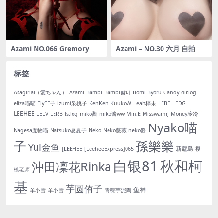
Azami NO.066 Gremory
Azami – NO.30 六月 自拍
标签
Asagiriai（愛ちゃん）
Azami
Bambi
Bambi밤비
Bomi
Byoru
Candy
dir.log
eliza喵喵
ElyEE子
izumi泉桃子
KenKen
KuukoW
Leah梓未
LEBE
LEDG
LEEHEE
LELV
LERB
ls.log
miko酱
miko酱ww
Min.E
MisswarmJ
Money冷冷
Nyako喵
Nagesa魔物喵
Natsuko夏夏子
Neko
Neko薇薇
neko酱
子
孫樂樂
Yui金鱼
新蔻島
[LEEHEE
[LeeheeExpress]065
樱
白银81
秋和柯
沖田凜花Rinka
桃老师
基
芋圆侑子
鱼神
羊小雪
羊小雪
青稞芋泥陶