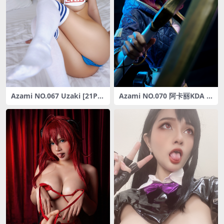
Azami NO.067 Uzaki [21P-2
Azami NO.070 阿卡丽KDA [1
31MB]
6P-79MB]