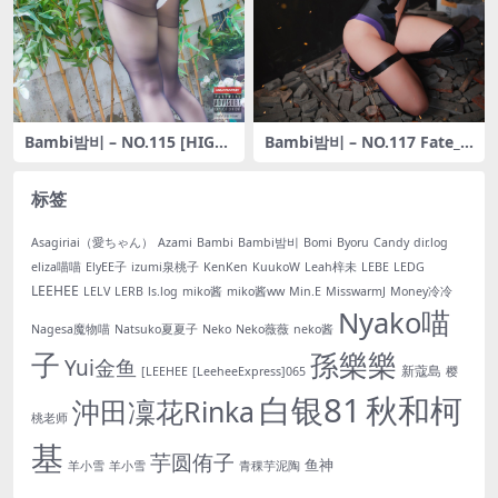
Bambi밤비 – NO.115 [HIGH
Bambi밤비 – NO.117 Fate_G
FANTASY] Vol.4 – Ivy [48P-
rand Order – Mash Kyrielig
499M]
ht (Shielder) [22P-188M]
标签
Asagiriai（愛ちゃん）
Azami
Bambi
Bambi밤비
Bomi
Byoru
Candy
dir.log
eliza喵喵
ElyEE子
izumi泉桃子
KenKen
KuukoW
Leah梓未
LEBE
LEDG
LEEHEE
LELV
LERB
ls.log
miko酱
miko酱ww
Min.E
MisswarmJ
Money冷冷
Nyako喵
Nagesa魔物喵
Natsuko夏夏子
Neko
Neko薇薇
neko酱
子
孫樂樂
Yui金鱼
新蔻島
[LEEHEE
[LeeheeExpress]065
樱
白银81
秋和柯
沖田凜花Rinka
桃老师
基
芋圆侑子
鱼神
羊小雪
羊小雪
青稞芋泥陶