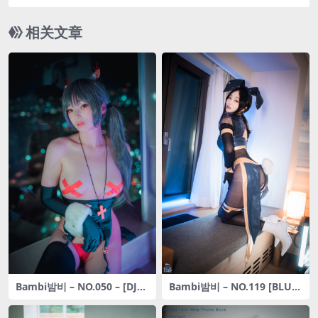
r)
相关文章
Bambi밤비 – NO.050 – [DJA
Bambi밤비 – NO.119 [BLUE
WA] Nuit de noel
CAKE] Camille Code Name
BUNNY[79P-831M]