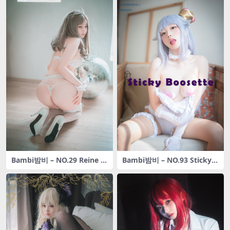
Bambi밤비 – NO.29 Reine d
Bambi밤비 – NO.93 Sticky B
e Blanc (B-side) [63P-713M
oosette[196P-1.32GB]
B]