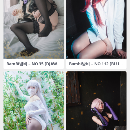
BamBi밤비 – NO.35 [DJAW
Bambi밤비 – NO.112 [BLUE
A] Paradise_Expulsion_ [82
CAKE] Makima’s breeding –
P-1.11GB]
part 02 [106P-1.96G]