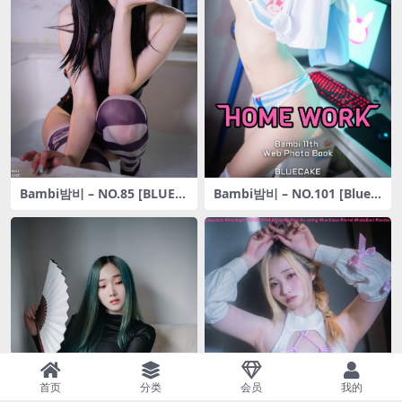
Bambi밤비 – NO.85 [BLUEC
Bambi밤비 – NO.101 [BlueC
AKE] Bambi – Pretty savag
ake] HomeWork [264P-1.6
e [91P-1.30GB]
4GB]
首页
分类
会员
我的