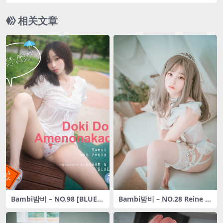
相关文章
Bambi밤비 – NO.98 [BLUEC
Bambi밤비 – NO.28 Reine d
AKE] Doki Doki , Amenoka
e Blanc (A-side) [42P-433M
de + RED.Ver [215P-536MB]
B]