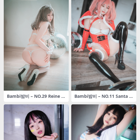
Bambi밤비 – NO.29 Reine d
Bambi밤비 – NO.11 Santa G
e Blanc (B-side) [63P-713M
irl in the Summer
B]