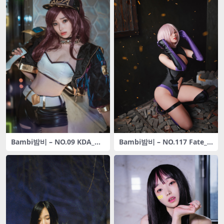
Bambi밤비 – NO.09 KDA_Ak
Bambi밤비 – NO.117 Fate_G
ali
rand Order – Mash Kyrielig
ht (Shielder) [22P-188M]