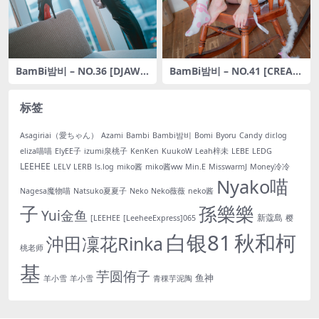
BamBi밤비 – NO.36 [DJAW
BamBi밤비 – NO.41 [CREAM
A] Queen of Passion [90P-9
SODA] VOL.06 Bambi [75P-
12MB]
504MB]
标签
Asagiriai（愛ちゃん）
Azami
Bambi
Bambi밤비
Bomi
Byoru
Candy
dir.log
eliza喵喵
ElyEE子
izumi泉桃子
KenKen
KuukoW
Leah梓未
LEBE
LEDG
LEEHEE
LELV
LERB
ls.log
miko酱
miko酱ww
Min.E
MisswarmJ
Money冷冷
Nyako喵
Nagesa魔物喵
Natsuko夏夏子
Neko
Neko薇薇
neko酱
子
孫樂樂
Yui金鱼
新蔻島
[LEEHEE
[LeeheeExpress]065
樱
白银81
秋和柯
沖田凜花Rinka
桃老师
基
芋圆侑子
鱼神
羊小雪
羊小雪
青稞芋泥陶