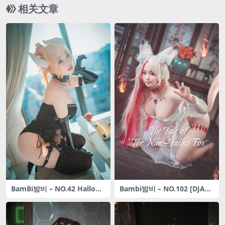
相关文章
BamBi밤비 – NO.42 Hallowe
Bambi밤비 – NO.102 [DJAW
en with Bowsette [50P-371
A] The Tale of The Nine Tail
MB]
ed Fox [51P-305MB]