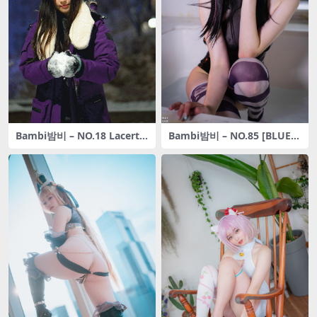
Bambi밤비 – NO.18 Lacerta
Bambi밤비 – NO.85 [BLUEC
Photography [101P-473M
AKE] Bambi – Pretty savag
B]
e [91P-1.30GB]