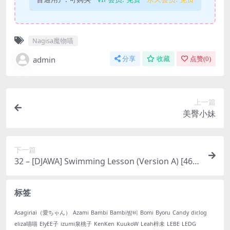
Nagisa魔物喵
admin
分享
收藏
点赞(
0
)
上一篇
美臀小妹
下一篇
32 – [DJAWA] Swimming Lesson (Version A) [46P-
643MB]
标签
Asagiriai（愛ちゃん）
Azami
Bambi
Bambi밤비
Bomi
Byoru
Candy
dir.log
eliza喵喵
ElyEE子
izumi泉桃子
KenKen
KuukoW
Leah梓未
LEBE
LEDG