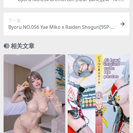
B]
下一篇
Byoru NO.056 Yae Miko x Raiden Shogun[95P-2
43MB]
相关文章