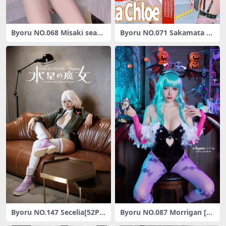
Byoru NO.068 Misaki seash
Byoru NO.071 Sakamata C
ell bikini [52P-556MB]
hloe [90P1V-1.58GB]
Byoru NO.147 Secelia[52P9
Byoru NO.087 Morrigan [32
V-2.2G]
P-326MB]