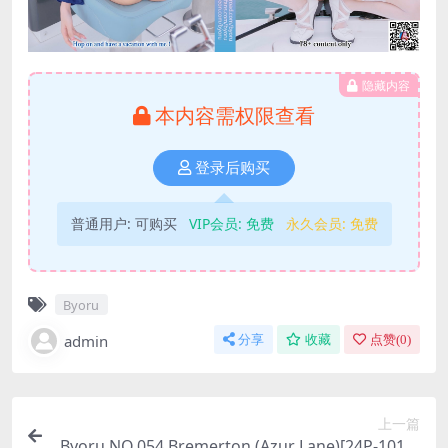
隐藏内容
本内容需权限查看
登录后购买
普通用户:
可购买
VIP会员:
免费
永久会员:
免费
Byoru
admin
分享
收藏
点赞(
0
)
上一篇
Byoru NO.054 Bremerton (Azur Lane)[24P-101M