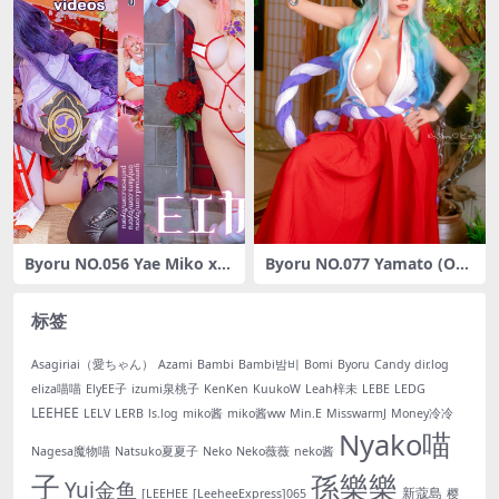
Byoru NO.056 Yae Miko x R
Byoru NO.077 Yamato (One
aiden Shogun[95P-243MB]
piece) [37P-62MB]
标签
Asagiriai（愛ちゃん）
Azami
Bambi
Bambi밤비
Bomi
Byoru
Candy
dir.log
eliza喵喵
ElyEE子
izumi泉桃子
KenKen
KuukoW
Leah梓未
LEBE
LEDG
LEEHEE
LELV
LERB
ls.log
miko酱
miko酱ww
Min.E
MisswarmJ
Money冷冷
Nyako喵
Nagesa魔物喵
Natsuko夏夏子
Neko
Neko薇薇
neko酱
子
孫樂樂
Yui金鱼
新蔻島
[LEEHEE
[LeeheeExpress]065
樱