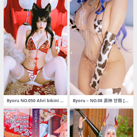
Byoru NO.050 Ahri bikini 阿
Byoru – NO.08 原神 甘雨 [50
狸 [30P-328M]
P12V-665MB]