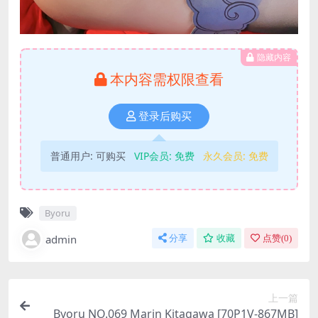
隐藏内容
本内容需权限查看
登录后购买
普通用户:
可购买
VIP会员:
免费
永久会员:
免费
Byoru
admin
分享
收藏
点赞(
0
)
上一篇
Byoru NO.069 Marin Kitagawa [70P1V-867MB]