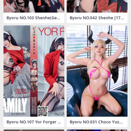
Byoru NO.103 Shenhe(Gens
Byoru NO.042 Shenhe [17-
hin Impact) [67P-33MB]
88MB]
Byoru NO.107 Yor Forger [4
Byoru NO.031 Choco Yuzuk
9P-194MB]
i[28P-33MB]