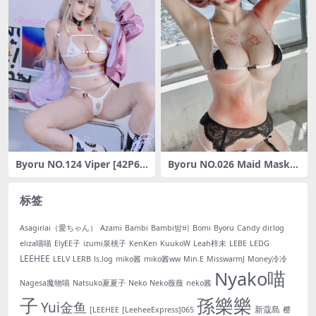
Byoru NO.124 Viper [42P6V
Byoru NO.026 Maid Mask
-1.49GB]
[50P-76MB]
标签
Asagiriai（愛ちゃん）
Azami
Bambi
Bambi밤비
Bomi
Byoru
Candy
dir.log
eliza喵喵
ElyEE子
izumi泉桃子
KenKen
KuukoW
Leah梓未
LEBE
LEDG
LEEHEE
LELV
LERB
ls.log
miko酱
miko酱ww
Min.E
MisswarmJ
Money冷冷
Nyako喵
Nagesa魔物喵
Natsuko夏夏子
Neko
Neko薇薇
neko酱
子
孫樂樂
Yui金鱼
新蔻島
[LEEHEE
[LeeheeExpress]065
樱