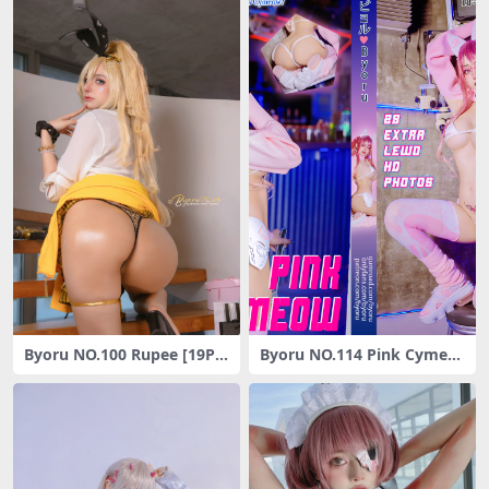
Byoru NO.100 Rupee [19P-1
Byoru NO.114 Pink Cymeo
15MB]
w HD [29P-67MB]