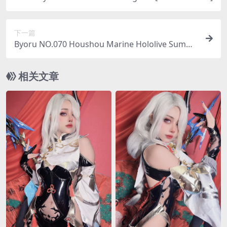
下一篇
Byoru NO.070 Houshou Marine Hololive Summ
er [28P-55MB]
相关文章