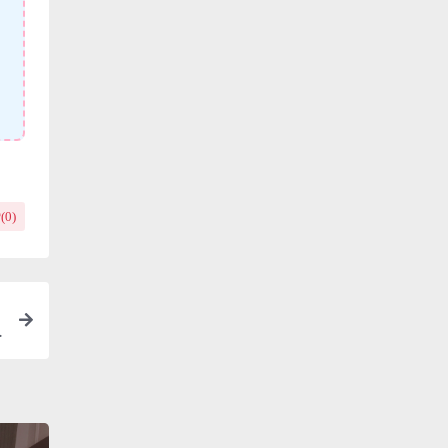
(
0
)