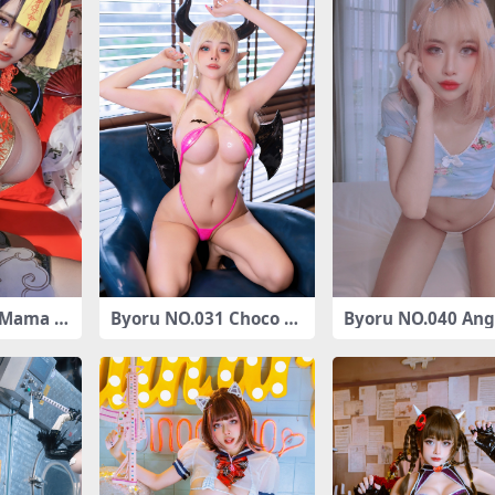
 Mama Ji
Byoru NO.031 Choco Y
Byoru NO.040 Ang
39P16V-
uzuki[28P-33MB]
tfit [40P6V245M]