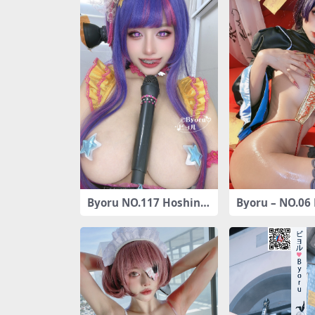
Byoru NO.117 Hoshino
Byoru – NO.06
Ai[61P6V-554MB]
angshi 小僵尸 [
732MB]