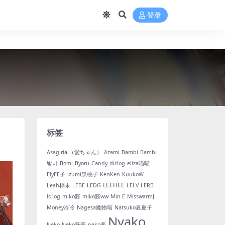
登录
标签
Asagiriai（愛ちゃん）
Azami
Bambi
Bambi
밤비
Bomi
Byoru
Candy
dir.log
eliza喵喵
ElyEE子
izumi泉桃子
KenKen
KuukoW
LEEHEE
Leah梓未
LEBE
LEDG
LELV
LERB
ls.log
miko酱
miko酱ww
Min.E
MisswarmJ
Money冷冷
Nagesa魔物喵
Natsuko夏夏子
Nyako
Neko
Neko薇薇
neko酱