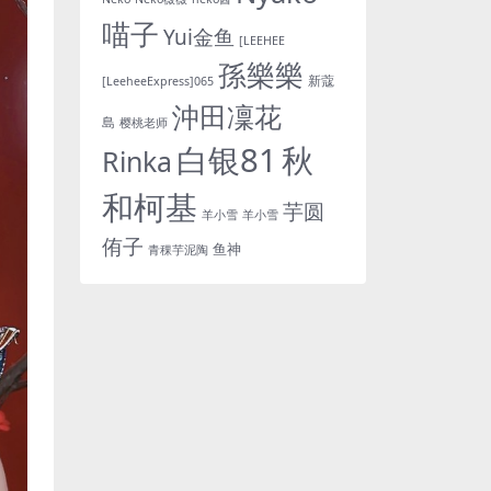
喵子
Yui金鱼
[LEEHEE
孫樂樂
新蔻
[LeeheeExpress]065
沖田凜花
島
樱桃老师
白银81
秋
Rinka
和柯基
芋圆
羊小雪
羊小雪
侑子
鱼神
青稞芋泥陶