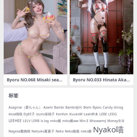
Byoru NO.068 Misaki seash
Byoru NO.033 Hinata Akats
ell bikini [52P-556MB]
uki[27P-36MB]
标签
Asagiriai（愛ちゃん）
Azami
Bambi
Bambi밤비
Bomi
Byoru
Candy
dir.log
eliza喵喵
ElyEE子
izumi泉桃子
KenKen
KuukoW
Leah梓未
LEBE
LEDG
LEEHEE
LELV
LERB
ls.log
miko酱
miko酱ww
Min.E
MisswarmJ
Money冷冷
Nyako喵
Nagesa魔物喵
Natsuko夏夏子
Neko
Neko薇薇
neko酱