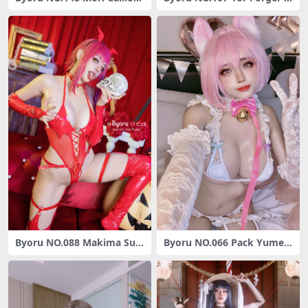
sleepdress [54P5V-981M]
9P-194MB]
Byoru NO.088 Makima Suc
Byoru NO.066 Pack Yume
cubus [16P-98MB]
mi Riamu Neko[40P-53MB]