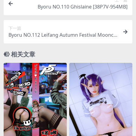
Byoru NO.110 Ghislaine [38P7V-954MB]
下一篇
Byoru NO.112 Leifang Autumn Festival Moonca
ke HD [30P-180MB]
相关文章