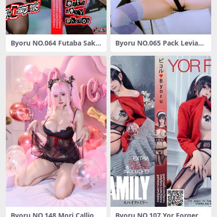
Byoru NO.064 Futaba Saku
Byoru NO.065 Pack Leviath
ra [59P7V-483MB]
an[24P-175MB]
Byoru NO.148 Mori CallioP
Byoru NO.107 Yor Forger [4