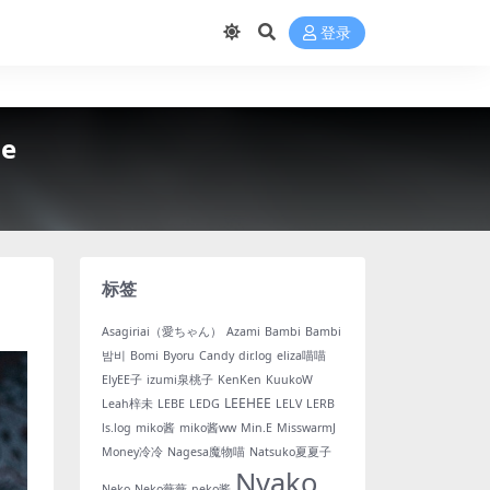
登录
le
标签
Asagiriai（愛ちゃん）
Azami
Bambi
Bambi
밤비
Bomi
Byoru
Candy
dir.log
eliza喵喵
ElyEE子
izumi泉桃子
KenKen
KuukoW
LEEHEE
Leah梓未
LEBE
LEDG
LELV
LERB
ls.log
miko酱
miko酱ww
Min.E
MisswarmJ
Money冷冷
Nagesa魔物喵
Natsuko夏夏子
Nyako
Neko
Neko薇薇
neko酱