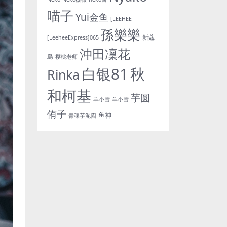
喵子
Yui金鱼
[LEEHEE
孫樂樂
新蔻
[LeeheeExpress]065
沖田凜花
島
樱桃老师
白银81
秋
Rinka
和柯基
芋圆
羊小雪
羊小雪
侑子
鱼神
青稞芋泥陶