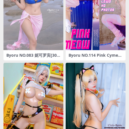
Byoru NO.083 妮可罗宾[30P
Byoru NO.114 Pink Cymeo
-198MB]
w HD [29P-67MB]