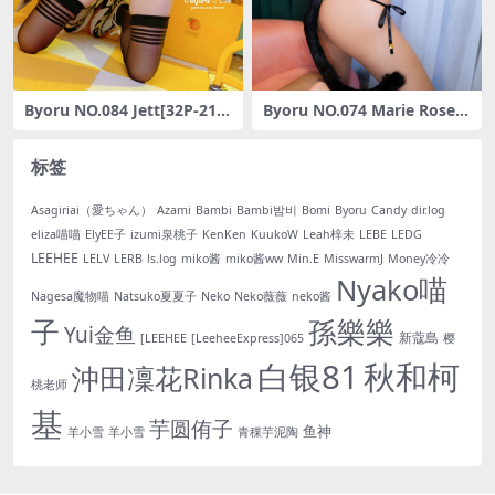
Byoru NO.084 Jett[32P-217
Byoru NO.074 Marie Rose B
MB]
omber [28P-300MB]
标签
Asagiriai（愛ちゃん）
Azami
Bambi
Bambi밤비
Bomi
Byoru
Candy
dir.log
eliza喵喵
ElyEE子
izumi泉桃子
KenKen
KuukoW
Leah梓未
LEBE
LEDG
LEEHEE
LELV
LERB
ls.log
miko酱
miko酱ww
Min.E
MisswarmJ
Money冷冷
Nyako喵
Nagesa魔物喵
Natsuko夏夏子
Neko
Neko薇薇
neko酱
子
孫樂樂
Yui金鱼
新蔻島
[LEEHEE
[LeeheeExpress]065
樱
白银81
秋和柯
沖田凜花Rinka
桃老师
基
芋圆侑子
鱼神
羊小雪
羊小雪
青稞芋泥陶