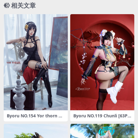
相关文章
Byoru NO.154 Yor thorn pri
Byoru NO.119 Chunli [63P8
ncess HD [48P8V-1.67G]
V-3.30GB]