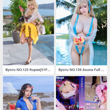
Byoru NO.125 Rupee[51P7V
Byoru NO.139 Asuna Full S
-1.15GB]
et [31P-136M]