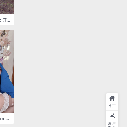
 (Te
n-La
首页
in Re
用户