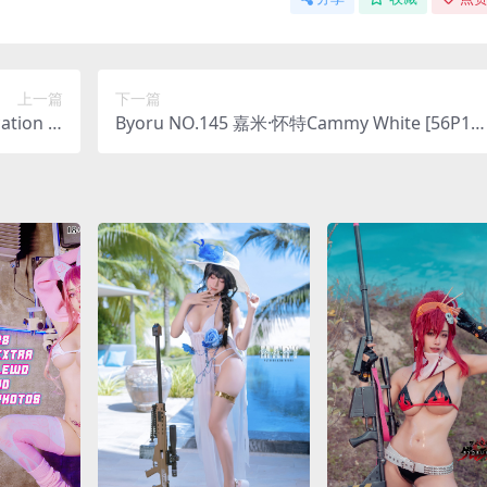
上一篇
下一篇
tion [3
Byoru NO.145 嘉米·怀特Cammy White [56P12
9P-62M]
V-1.77G]