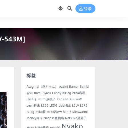
登录
V-543M]
标签
Asagiriai（愛ちゃん）
Azami
Bambi
Bambi
밤비
Bomi
Byoru
Candy
dir.log
eliza喵喵
ElyEE子
izumi泉桃子
KenKen
KuukoW
LEEHEE
Leah梓未
LEBE
LEDG
LELV
LERB
ls.log
miko酱
miko酱ww
Min.E
MisswarmJ
Money冷冷
Nagesa魔物喵
Natsuko夏夏子
Nyako
Neko
Neko薇薇
neko酱