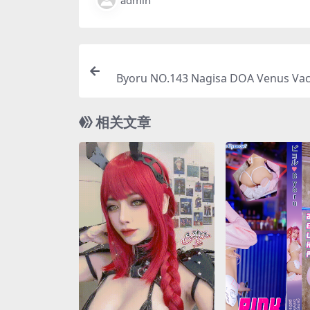
admin
Byoru NO.143 Nagisa DOA Venus Vaca
相关文章