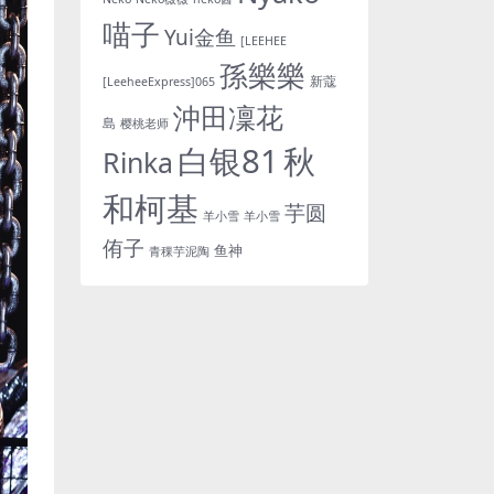
喵子
Yui金鱼
[LEEHEE
孫樂樂
新蔻
[LeeheeExpress]065
沖田凜花
島
樱桃老师
白银81
秋
Rinka
和柯基
芋圆
羊小雪
羊小雪
侑子
鱼神
青稞芋泥陶