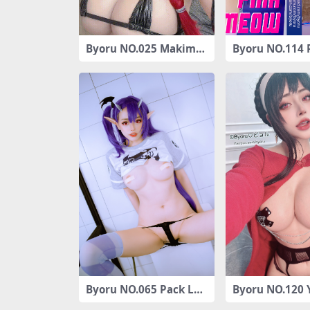
Byoru NO.025 Makima
Byoru NO.114 
[57P-159MB]
meow HD [29P
Byoru NO.065 Pack Lev
Byoru NO.120 
iathan[24P-175MB]
[48P6V-1.03GB