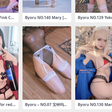
Pink Cy
Byoru NO.140 Mary [35
Byoru NO.129 Yoko
-67MB]
P-146M]
ngen Toppa Gurre
gann) [44P-105M]
Yor red
Byoru – NO.07 宝钟玛琳
Byoru NO.130 Mar
]
[56P-175MB]
[42P8V-1.44G]