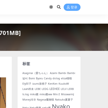
登录
01MB]
标签
Asagiriai（愛ちゃん）
Azami
Bambi
Bambi
밤비
Bomi
Byoru
Candy
dir.log
eliza喵喵
ElyEE子
izumi泉桃子
KenKen
KuukoW
LEEHEE
Leah梓未
LEBE
LEDG
LELV
LERB
ls.log
miko酱
miko酱ww
Min.E
MisswarmJ
Money冷冷
Nagesa魔物喵
Natsuko夏夏子
Nyako
Neko
Neko薇薇
neko酱