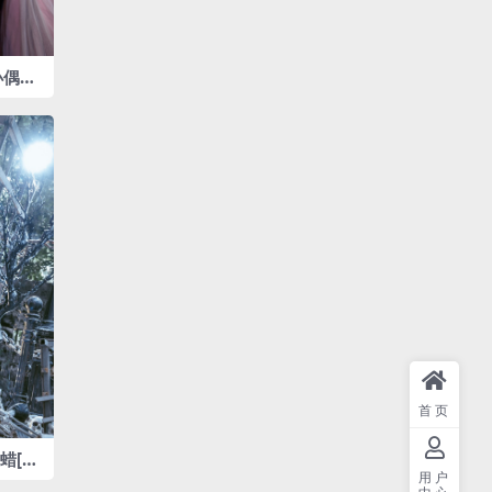
 小偶像
首页
蜡[11
用户