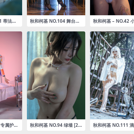
1 蒂法护
秋和柯基 NO.104 舞台秀
秋和柯基 – NO.42
B]
[49P4V-966MB]
[38P1V-653MB]
6 专属护士
秋和柯基 NO.94 绿墙 [25
秋和柯基 NO.111 滴
.64GB]
P-282MB]
3P1V-4.18G]