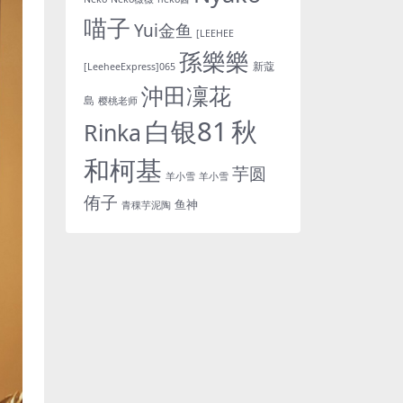
喵子
Yui金鱼
[LEEHEE
孫樂樂
新蔻
[LeeheeExpress]065
沖田凜花
島
樱桃老师
白银81
秋
Rinka
和柯基
芋圆
羊小雪
羊小雪
侑子
鱼神
青稞芋泥陶