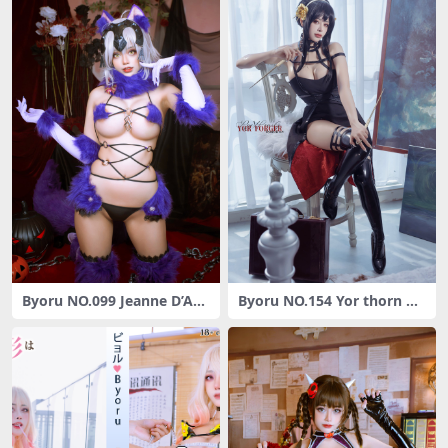
Byoru NO.099 Jeanne D’Arc
Byoru NO.154 Yor thorn pri
[54P3V-406MB]
ncess HD [48P8V-1.67G]