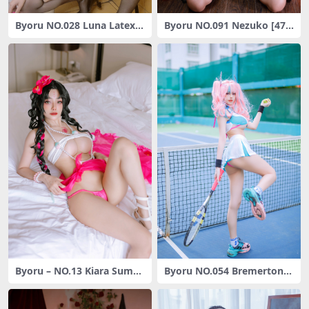
Byoru NO.028 Luna Latex
Byoru NO.091 Nezuko [47P
[51P2V-98MB]
1V-786MB]
Byoru – NO.13 Kiara Summ
Byoru NO.054 Bremerton
er [27P-61MB]
(Azur Lane)[24P-101MB]