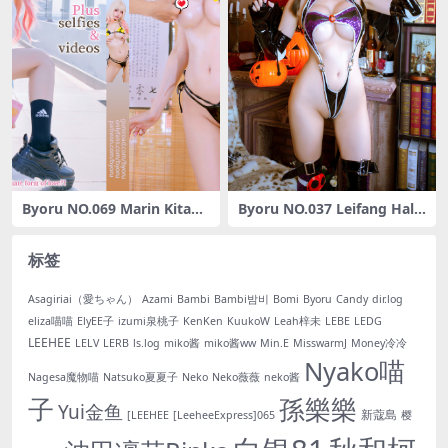
Byoru NO.069 Marin Kitaga
Byoru NO.037 Leifang Hall
wa [70P1V-867MB]
oween
标签
Asagiriai（愛ちゃん）
Azami
Bambi
Bambi밤비
Bomi
Byoru
Candy
dir.log
eliza喵喵
ElyEE子
izumi泉桃子
KenKen
KuukoW
Leah梓未
LEBE
LEDG
LEEHEE
LELV
LERB
ls.log
miko酱
miko酱ww
Min.E
MisswarmJ
Money冷冷
Nyako喵
Nagesa魔物喵
Natsuko夏夏子
Neko
Neko薇薇
neko酱
子
孫樂樂
Yui金鱼
新蔻島
[LEEHEE
[LeeheeExpress]065
樱