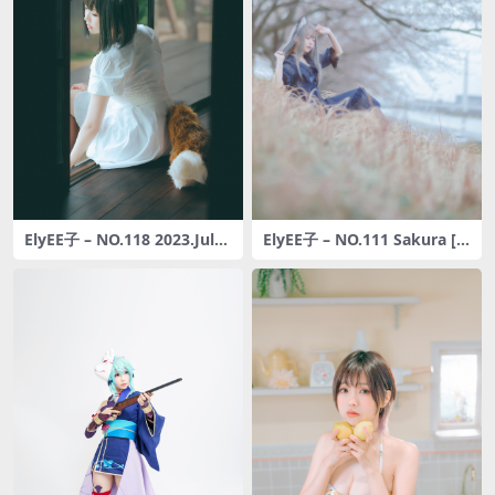
ElyEE子 – NO.118 2023.July
ElyEE子 – NO.111 Sakura [6
B-Dongitsune ~White dress
4P-173MB]
白洋裝狐少女 [59P2V-167M
B]