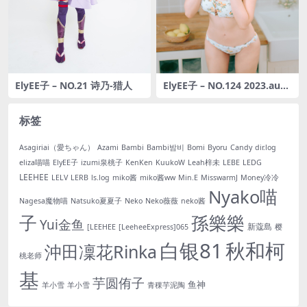
ElyEE子 – NO.21 诗乃-猎人
ElyEE子 – NO.124 2023.aug
ust C-檸檬泳裝 Lemon Swi
msuit [31P-113M]
标签
Asagiriai（愛ちゃん）
Azami
Bambi
Bambi밤비
Bomi
Byoru
Candy
dir.log
eliza喵喵
ElyEE子
izumi泉桃子
KenKen
KuukoW
Leah梓未
LEBE
LEDG
LEEHEE
LELV
LERB
ls.log
miko酱
miko酱ww
Min.E
MisswarmJ
Money冷冷
Nyako喵
Nagesa魔物喵
Natsuko夏夏子
Neko
Neko薇薇
neko酱
子
孫樂樂
Yui金鱼
新蔻島
[LEEHEE
[LeeheeExpress]065
樱
白银81
秋和柯
沖田凜花Rinka
桃老师
基
芋圆侑子
鱼神
羊小雪
羊小雪
青稞芋泥陶