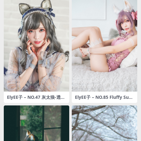
ElyEE子 – NO.47 灰太狼-透明
ElyEE子 – NO.85 Fluffy Sum
睡裙
mer-Original Swimsuit [11
4P-474MB]