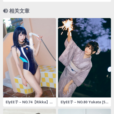
相关文章
ElyEE子 – NO.74【Rikka】六
ElyEE子 – NO.80 Yukata [56
花Swinsuit [26P-42MB]
P4V-244MB]