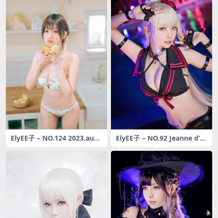
ElyEE子 – NO.124 2023.aug
ElyEE子 – NO.92 Jeanne d’Ar
ust C-檸檬泳裝 Lemon Swi
c alter Summer [18P-28MB]
msuit [31P-113M]