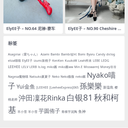
ElyEE子 – NO.64 尼禄-赛车
ElyEE子 – NO.90 Cheshire 柴
郡 [70P-163MB]
标签
Asagiriai（愛ちゃん）
Azami
Bambi
Bambi밤비
Bomi
Byoru
Candy
dir.log
eliza喵喵
ElyEE子
izumi泉桃子
KenKen
KuukoW
Leah梓未
LEBE
LEDG
LEEHEE
LELV
LERB
ls.log
miko酱
miko酱ww
Min.E
MisswarmJ
Money冷冷
Nyako喵
Nagesa魔物喵
Natsuko夏夏子
Neko
Neko薇薇
neko酱
子
孫樂樂
Yui金鱼
新蔻島
[LEEHEE
[LeeheeExpress]065
樱
白银81
秋和柯
沖田凜花Rinka
桃老师
基
芋圆侑子
鱼神
羊小雪
羊小雪
青稞芋泥陶