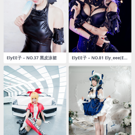
ElyEE子 – NO.37 黑皮泳裙
ElyEE子 – NO.81 Ely_eee(Ely
EE子) – Astrology Witch [33
P1V98MB]