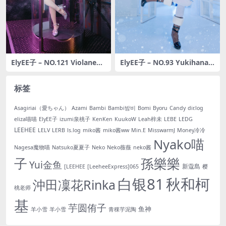
ElyEE子 – NO.121 Violane青
ElyEE子 – NO.93 Yukihana L
輝石 [28P-88M]
amy [18P-36MB]
标签
Asagiriai（愛ちゃん）
Azami
Bambi
Bambi밤비
Bomi
Byoru
Candy
dir.log
eliza喵喵
ElyEE子
izumi泉桃子
KenKen
KuukoW
Leah梓未
LEBE
LEDG
LEEHEE
LELV
LERB
ls.log
miko酱
miko酱ww
Min.E
MisswarmJ
Money冷冷
Nyako喵
Nagesa魔物喵
Natsuko夏夏子
Neko
Neko薇薇
neko酱
子
孫樂樂
Yui金鱼
新蔻島
[LEEHEE
[LeeheeExpress]065
樱
白银81
秋和柯
沖田凜花Rinka
桃老师
基
芋圆侑子
鱼神
羊小雪
羊小雪
青稞芋泥陶