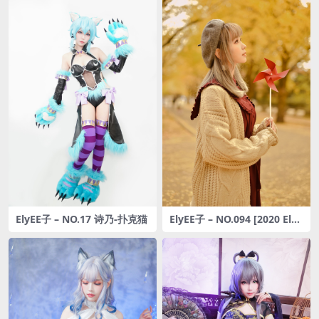
ElyEE子 – NO.17 诗乃-扑克猫
ElyEE子 – NO.094 [2020 Ely
Collection] Digital photo se
t (10套) [375P-1.47GB]