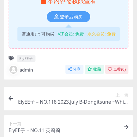
本内容需权限查看
登录后购买
普通用户:
可购买
VIP会员:
免费
永久会员:
免费
ElyEE子
admin
分享
收藏
点赞(
0
)
上一篇
ElyEE子 – NO.118 2023.July B-Dongitsune ~White
dress 白洋裝狐少女 [59P2V-167MB]
下一篇
ElyEE子 – NO.11 英莉莉