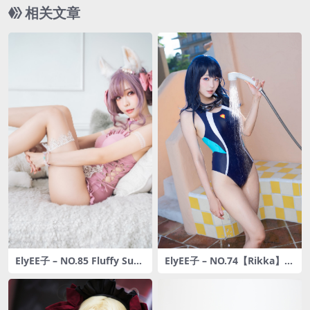
相关文章
ElyEE子 – NO.85 Fluffy Sum
ElyEE子 – NO.74【Rikka】六
mer-Original Swimsuit [11
花Swinsuit [26P-42MB]
4P-474MB]