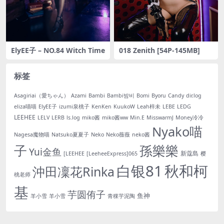
ElyEE子 – NO.84 Witch Time
018 Zenith [54P-145MB]
标签
Asagiriai（愛ちゃん）
Azami
Bambi
Bambi밤비
Bomi
Byoru
Candy
dir.log
eliza喵喵
ElyEE子
izumi泉桃子
KenKen
KuukoW
Leah梓未
LEBE
LEDG
LEEHEE
LELV
LERB
ls.log
miko酱
miko酱ww
Min.E
MisswarmJ
Money冷冷
Nyako喵
Nagesa魔物喵
Natsuko夏夏子
Neko
Neko薇薇
neko酱
子
孫樂樂
Yui金鱼
新蔻島
[LEEHEE
[LeeheeExpress]065
樱
白银81
秋和柯
沖田凜花Rinka
桃老师
基
芋圆侑子
鱼神
羊小雪
羊小雪
青稞芋泥陶