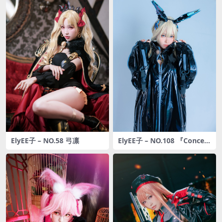
ElyEE子 – NO.58 弓凛
ElyEE子 – NO.108 『Concep
t U』 卯兎[91P-192MB]