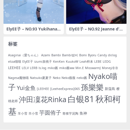
ElyEE子 – NO.93 Yukihana L
ElyEE子 – NO.92 Jeanne d’Ar
amy [18P-36MB]
c alter Summer [18P-28MB]
标签
Asagiriai（愛ちゃん）
Azami
Bambi
Bambi밤비
Bomi
Byoru
Candy
dir.log
eliza喵喵
ElyEE子
izumi泉桃子
KenKen
KuukoW
Leah梓未
LEBE
LEDG
LEEHEE
LELV
LERB
ls.log
miko酱
miko酱ww
Min.E
MisswarmJ
Money冷冷
Nyako喵
Nagesa魔物喵
Natsuko夏夏子
Neko
Neko薇薇
neko酱
子
孫樂樂
Yui金鱼
新蔻島
[LEEHEE
[LeeheeExpress]065
樱
白银81
秋和柯
沖田凜花Rinka
桃老师
基
芋圆侑子
鱼神
羊小雪
羊小雪
青稞芋泥陶