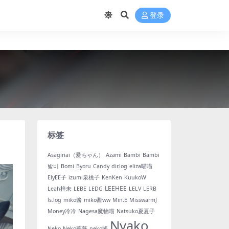
登录
标签
Asagiriai（愛ちゃん）
Azami
Bambi
Bambi
밤비
Bomi
Byoru
Candy
dir.log
eliza喵喵
ElyEE子
izumi泉桃子
KenKen
KuukoW
LEEHEE
Leah梓未
LEBE
LEDG
LELV
LERB
ls.log
miko酱
miko酱ww
Min.E
MisswarmJ
Money冷冷
Nagesa魔物喵
Natsuko夏夏子
Nyako
Neko
Neko薇薇
neko酱