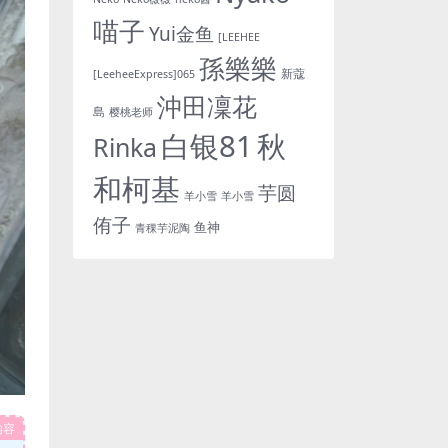
喵子
Yui金鱼
[LEEHEE
孫樂樂
新蔻
[LeeheeExpress]065
沖田凜花
島
樱桃老师
白银81
秋
Rinka
和柯基
芋圆
羊小雪
羊小雪
侑子
鱼神
青稞芋泥陶
内容