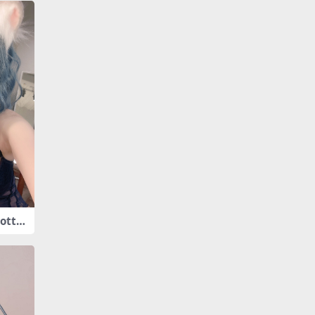
ottis
 摺耳貓少
]