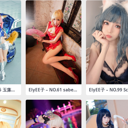
45 玉藻前-
ElyEE子 – NO.61 saber-
ElyEE子 – NO.99 Sc
红旗袍
h Fold Cat Doll
女人形[60P-208MB