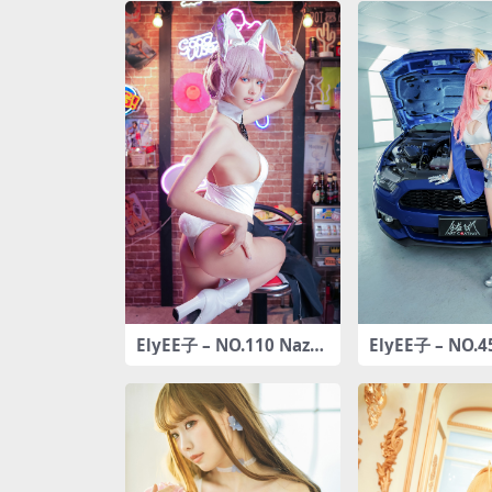
ElyEE子 – NO.110 Nazu
ElyEE子 – NO.
na (Bunny & Night)[40
赛车
P-116MB]