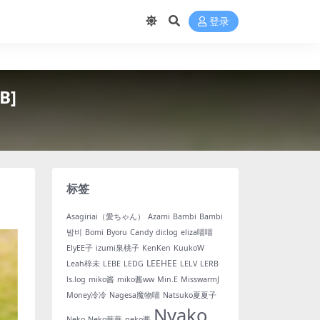
登录
B]
标签
Asagiriai（愛ちゃん）
Azami
Bambi
Bambi
밤비
Bomi
Byoru
Candy
dir.log
eliza喵喵
ElyEE子
izumi泉桃子
KenKen
KuukoW
LEEHEE
Leah梓未
LEBE
LEDG
LELV
LERB
ls.log
miko酱
miko酱ww
Min.E
MisswarmJ
Money冷冷
Nagesa魔物喵
Natsuko夏夏子
Nyako
Neko
Neko薇薇
neko酱