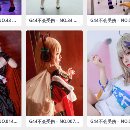
O.43 多
G44不会受伤 – NO.34 妮
G44不会受伤 – NO.0
P-244
姆芙 [16P-134MB]
lade原创恶魔 [17P-
MB]
O.014
G44不会受伤 – NO.007 T
G44不会受伤 – NO.
-43MB]
MP圣诞 [14P-47MB]
少女前线AA-12 [20P