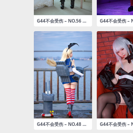
G44不会受伤 – NO.56 更
G44不会受伤 – N
衣人偶坠入爱河 [42P-503
娜多娜 菊千代 [20
MB]
MB]
G44不会受伤 – NO.48 岛
G44不会受伤 – N
风 [24P-224MB]
雾枝黑裙礼服[13P