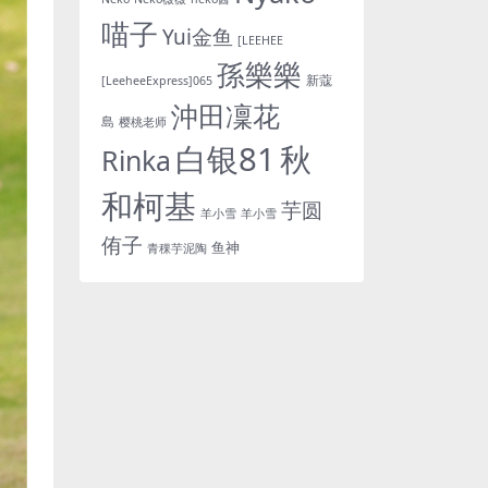
喵子
Yui金鱼
[LEEHEE
孫樂樂
新蔻
[LeeheeExpress]065
沖田凜花
島
樱桃老师
白银81
秋
Rinka
和柯基
芋圆
羊小雪
羊小雪
侑子
鱼神
青稞芋泥陶