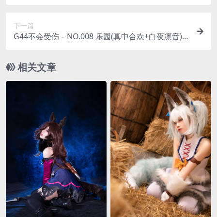
B]
下一篇
G44不会受伤 – NO.008 乐园(真中合欢+白夜凛音)
[26P-237MB]
相关文章