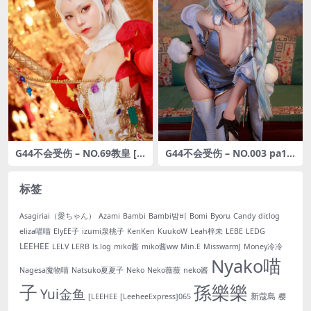
G44不会受伤 – NO.69教皇 [2
G44不会受伤 – NO.003 pa15
0P-79MB]
旗袍 翠雀媚 [20P-69MB]
标签
Asagiriai（愛ちゃん）
Azami
Bambi
Bambi밤비
Bomi
Byoru
Candy
dir.log
eliza喵喵
ElyEE子
izumi泉桃子
KenKen
KuukoW
Leah梓未
LEBE
LEDG
LEEHEE
LELV
LERB
ls.log
miko酱
miko酱ww
Min.E
MisswarmJ
Money冷冷
Nyako喵
Nagesa魔物喵
Natsuko夏夏子
Neko
Neko薇薇
neko酱
子
孫樂樂
Yui金鱼
新蔻島
[LEEHEE
[LeeheeExpress]065
樱