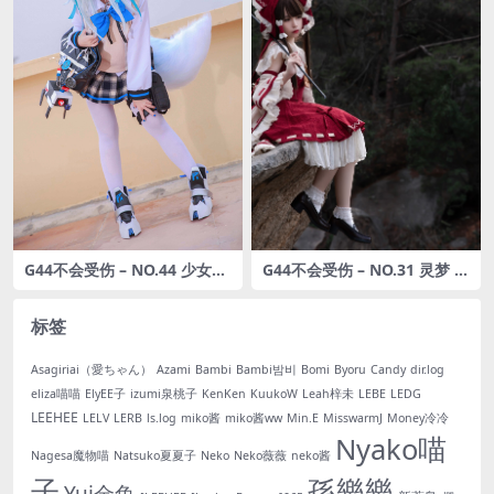
G44不会受伤 – NO.44 少女前
G44不会受伤 – NO.31 灵梦 [2
线 PA15校服 [33P-47MB]
0P-228MB]
标签
Asagiriai（愛ちゃん）
Azami
Bambi
Bambi밤비
Bomi
Byoru
Candy
dir.log
eliza喵喵
ElyEE子
izumi泉桃子
KenKen
KuukoW
Leah梓未
LEBE
LEDG
LEEHEE
LELV
LERB
ls.log
miko酱
miko酱ww
Min.E
MisswarmJ
Money冷冷
Nyako喵
Nagesa魔物喵
Natsuko夏夏子
Neko
Neko薇薇
neko酱
子
孫樂樂
Yui金鱼