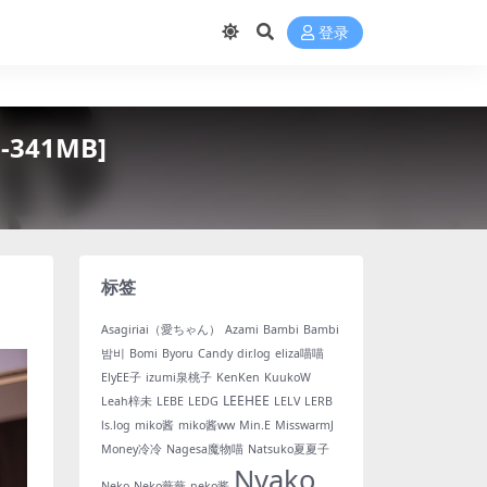
登录
341MB]
标签
Asagiriai（愛ちゃん）
Azami
Bambi
Bambi
밤비
Bomi
Byoru
Candy
dir.log
eliza喵喵
ElyEE子
izumi泉桃子
KenKen
KuukoW
LEEHEE
Leah梓未
LEBE
LEDG
LELV
LERB
ls.log
miko酱
miko酱ww
Min.E
MisswarmJ
Money冷冷
Nagesa魔物喵
Natsuko夏夏子
Nyako
Neko
Neko薇薇
neko酱