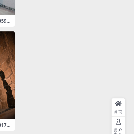
059
B]
首页
017
B]
用户