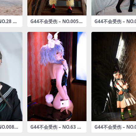
O.28 玛
G44不会受伤 – NO.005
G44不会受伤 – NO.
50MB]
対魔忍ユキカゼ [16P-47
小黑围裙 [20P-47M
MB]
O.008
G44不会受伤 – NO.63 PA
G44不会受伤 – NO.
白夜凛音)
-15 兔女郎 [12P-158MB]
普鲁修卡[21P-295M