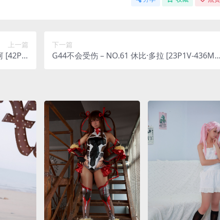
上一篇
下一篇
[42P-5
G44不会受伤 – NO.61 休比·多拉 [23P1V-436M
03MB]
B]