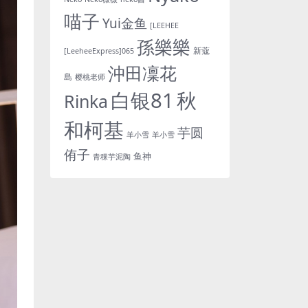
喵子
Yui金鱼
[LEEHEE
孫樂樂
新蔻
[LeeheeExpress]065
沖田凜花
島
樱桃老师
白银81
秋
Rinka
和柯基
芋圆
羊小雪
羊小雪
侑子
鱼神
青稞芋泥陶