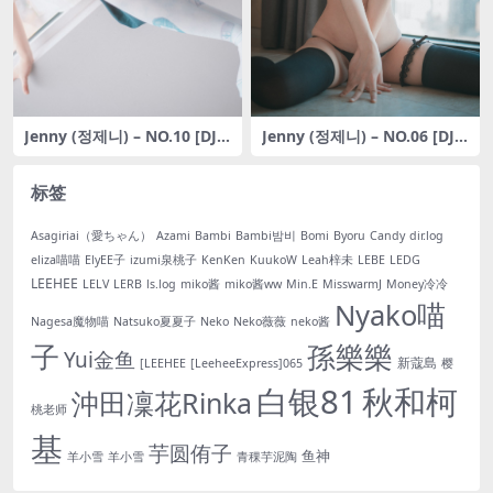
Jenny (정제니) – NO.10 [DJA
Jenny (정제니) – NO.06 [DJA
WA] Kitune in Hanfu
WA] Band-Aided Girl
标签
Asagiriai（愛ちゃん）
Azami
Bambi
Bambi밤비
Bomi
Byoru
Candy
dir.log
eliza喵喵
ElyEE子
izumi泉桃子
KenKen
KuukoW
Leah梓未
LEBE
LEDG
LEEHEE
LELV
LERB
ls.log
miko酱
miko酱ww
Min.E
MisswarmJ
Money冷冷
Nyako喵
Nagesa魔物喵
Natsuko夏夏子
Neko
Neko薇薇
neko酱
子
孫樂樂
Yui金鱼
新蔻島
[LEEHEE
[LeeheeExpress]065
樱
白银81
秋和柯
沖田凜花Rinka
桃老师
基
芋圆侑子
鱼神
羊小雪
羊小雪
青稞芋泥陶