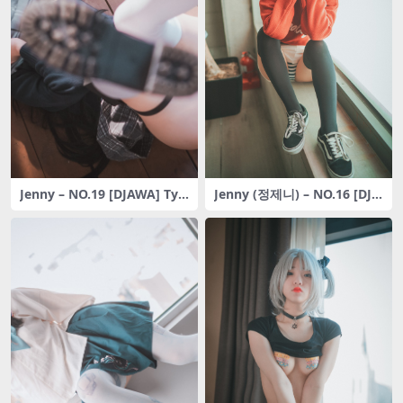
Jenny – NO.19 [DJAWA] Typ
Jenny (정제니) – NO.16 [DJA
e95 Pure White Graduation
WA] Brooklyn_Girl [29P-365
(Girls Frontline) [33P-427M
MB]
B]