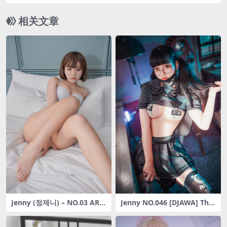
d Tight Pink [159P-1.3G]
相关文章
Jenny (정제니) – NO.03 ART
Jenny NO.046 [DJAWA] The
GRAVIA_VOL133
Smashing Sailorette (+S.Ve
r)[72P-1.40GB]