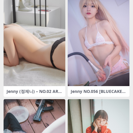
Jenny (정제니) – NO.02 ART
Jenny NO.056 [BLUECAKE]
GRAVIA_VOL057
My Darling 2+3 [57P-1.27G
B]