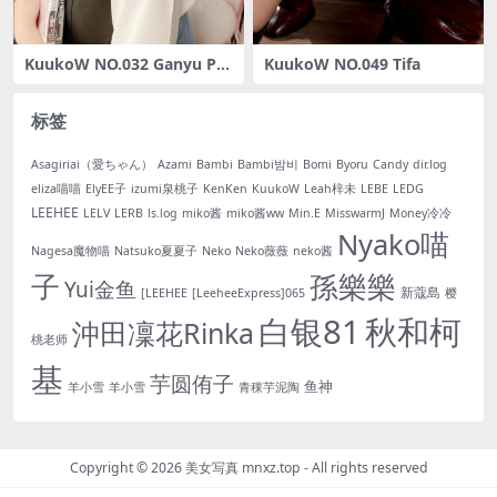
KuukoW NO.032 Ganyu Pur
KuukoW NO.049 Tifa
e Seifuku
标签
Asagiriai（愛ちゃん）
Azami
Bambi
Bambi밤비
Bomi
Byoru
Candy
dir.log
eliza喵喵
ElyEE子
izumi泉桃子
KenKen
KuukoW
Leah梓未
LEBE
LEDG
LEEHEE
LELV
LERB
ls.log
miko酱
miko酱ww
Min.E
MisswarmJ
Money冷冷
Nyako喵
Nagesa魔物喵
Natsuko夏夏子
Neko
Neko薇薇
neko酱
子
孫樂樂
Yui金鱼
新蔻島
[LEEHEE
[LeeheeExpress]065
樱
白银81
秋和柯
沖田凜花Rinka
桃老师
基
芋圆侑子
鱼神
羊小雪
羊小雪
青稞芋泥陶
Copyright © 2026
美女写真 mnxz.top
- All rights reserved