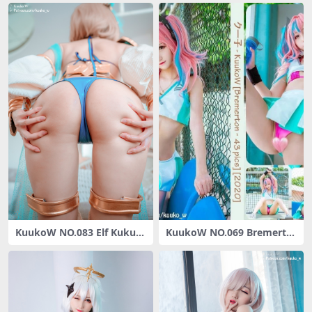
KuukoW NO.083 Elf Kukuru
KuukoW NO.069 Bremerto
[25P-171MB]
n [50P-55MB]