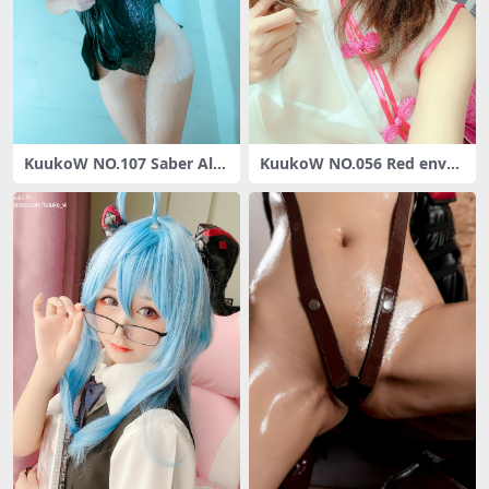
KuukoW NO.107 Saber Alte
KuukoW NO.056 Red envel
r Swimsuit[23P-38MB]
opes 2020 [20P5V-59MB]