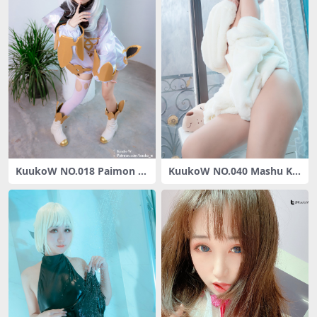
KuukoW NO.018 Paimon 2
KuukoW NO.040 Mashu Kig
020
urumi Pajama (Fate Grand
Order)