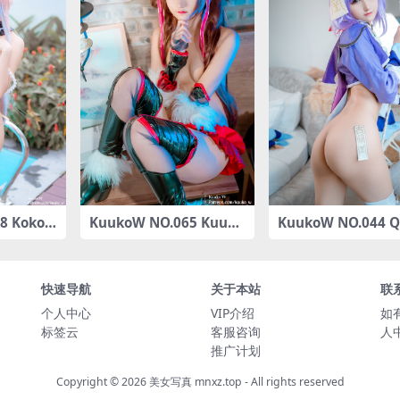
8 Koko
KuukoW NO.065 Kuuko
KuukoW NO.044 Q
pact 20
W – Mizuki Yukikaze [2
(Genshin Impact)
]
6P-299MB]
快速导航
关于本站
联
个人中心
VIP介绍
如
标签云
客服咨询
人
推广计划
Copyright © 2026
美女写真 mnxz.top
- All rights reserved