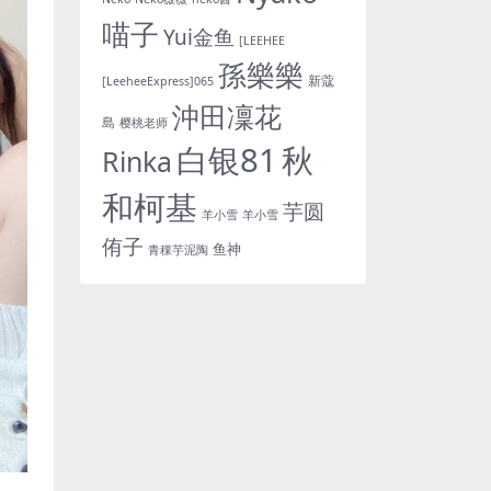
喵子
Yui金鱼
[LEEHEE
孫樂樂
新蔻
[LeeheeExpress]065
沖田凜花
島
樱桃老师
白银81
秋
Rinka
和柯基
芋圆
羊小雪
羊小雪
侑子
鱼神
青稞芋泥陶