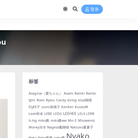
登录
ou
标签
Asagiriai（愛ちゃん）
Azami
Bambi
Bambi
밤비
Bomi
Byoru
Candy
dir.log
eliza喵喵
ElyEE子
izumi泉桃子
KenKen
KuukoW
LEEHEE
Leah梓未
LEBE
LEDG
LELV
LERB
ls.log
miko酱
miko酱ww
Min.E
MisswarmJ
Money冷冷
Nagesa魔物喵
Natsuko夏夏子
Nyako
Neko
Neko薇薇
neko酱