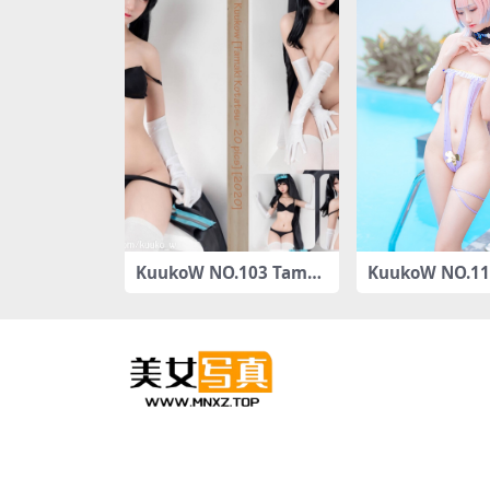
KuukoW NO.103 Tamak
KuukoW NO.11
i Kotatsu [25P-71MB]
mi Genshin Im
22 [33P-304MB