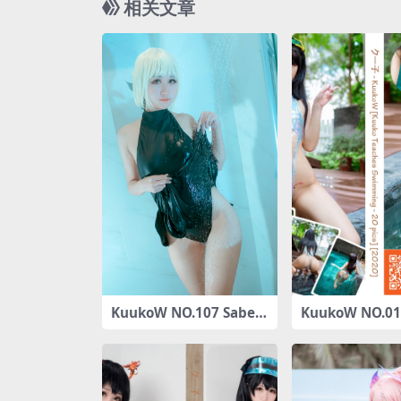
相关文章
KuukoW NO.107 Saber
KuukoW NO.01
Alter Swimsuit[23P-38
Teaches Swim
MB]
20