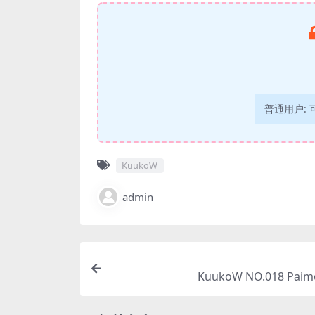
普通用户:
KuukoW
admin
KuukoW NO.018 Paim