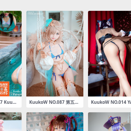
7 Kuuko
KuukoW NO.087 第五村
KuukoW NO.014 Y
ming 20
人 库库鲁 [23P-170MB]
Guifei