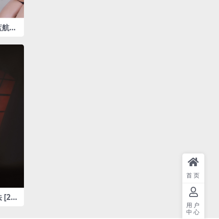
碧蓝航线
120M
首页
 [20
用户
中心