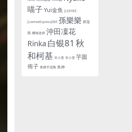
喵子
Yui金鱼
[LEEHEE
孫樂樂
新蔻
[LeeheeExpress]065
沖田凜花
島
樱桃老师
白银81
秋
Rinka
和柯基
芋圆
羊小雪
羊小雪
侑子
鱼神
青稞芋泥陶