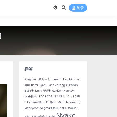
登录
]
标签
Asagiriai（愛ちゃん）
Azami
Bambi
Bambi
밤비
Bomi
Byoru
Candy
dir.log
eliza喵喵
ElyEE子
izumi泉桃子
KenKen
KuukoW
LEEHEE
Leah梓未
LEBE
LEDG
LELV
LERB
ls.log
miko酱
miko酱ww
Min.E
MisswarmJ
Money冷冷
Nagesa魔物喵
Natsuko夏夏子
Nyako
Neko
Neko薇薇
neko酱