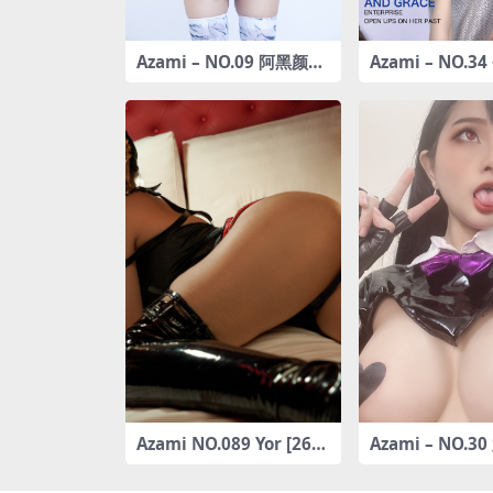
Azami – NO.09 阿黑颜比
Azami – NO.
基尼 [21P-196MB]
[17P-210MB]
Azami NO.089 Yor [26P-
Azami – NO.3
232MB]