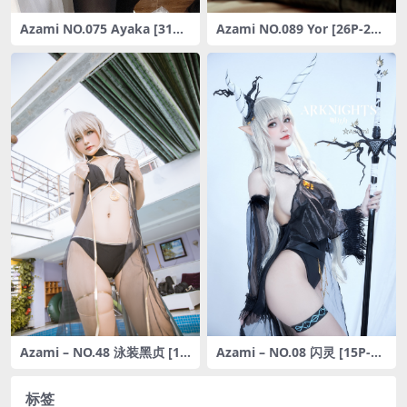
Azami NO.075 Ayaka [31P-
Azami NO.089 Yor [26P-232
207MB]
MB]
Azami – NO.48 泳装黑贞 [15
Azami – NO.08 闪灵 [15P-12
P-50MB]
8MB]
标签