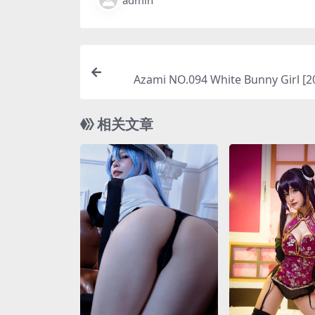
admin
Azami NO.094 White Bunny Girl [
相关文章