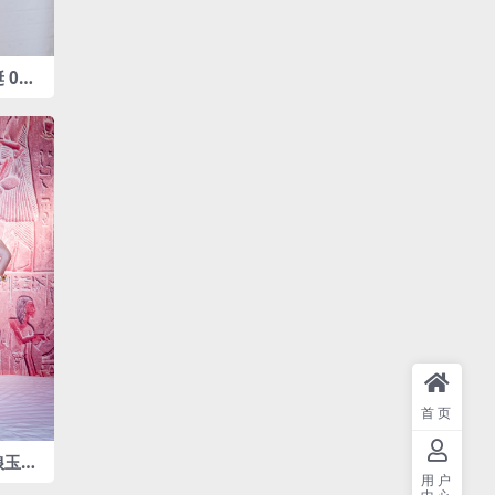
诞 02
首页
舞娘玉藻
用户