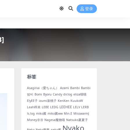
登录
]
标签
Asagiriai（愛ちゃん）
Azami
Bambi
Bambi
밤비
Bomi
Byoru
Candy
dir.log
eliza喵喵
ElyEE子
izumi泉桃子
KenKen
KuukoW
LEEHEE
Leah梓未
LEBE
LEDG
LELV
LERB
ls.log
miko酱
miko酱ww
Min.E
MisswarmJ
Money冷冷
Nagesa魔物喵
Natsuko夏夏子
Nyako
Neko
Neko薇薇
neko酱