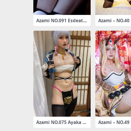
Azami NO.091 Esdeath
Azami – NO.
[53P-348MB]
[17P-62MB]
Azami NO.075 Ayaka [3
Azami – NO.49 
1P-207MB]
Douji [9P-49MB