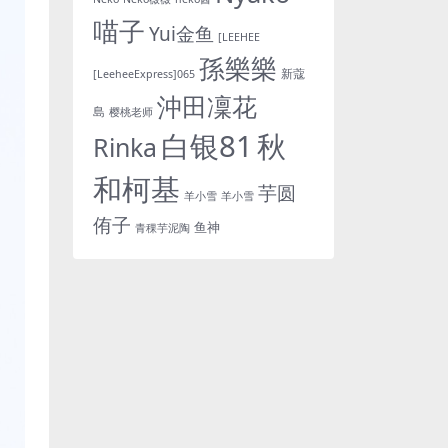
喵子
Yui金鱼
[LEEHEE
孫樂樂
新蔻
[LeeheeExpress]065
沖田凜花
島
樱桃老师
白银81
秋
Rinka
和柯基
芋圆
羊小雪
羊小雪
侑子
鱼神
青稞芋泥陶