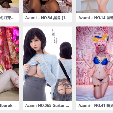
40 冬月茉莉
Azami – NO.54 黑兽 [15
Azami – NO.14 圣
P-192MB]
[27P-36MB]
Ibaraki
Azami NO.065 Guitar Si
Azami – NO.41 
]
ster
前 [18P-73MB]