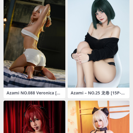
Azami NO.088 Veronica [22
Azami – NO.25 龙卷 [15P-17
P-99MB]
MB]