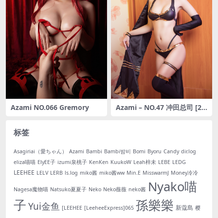
Azami NO.066 Gremory
Azami – NO.47 冲田总司 [20
P-62MB]
标签
Asagiriai（愛ちゃん）
Azami
Bambi
Bambi밤비
Bomi
Byoru
Candy
dir.log
eliza喵喵
ElyEE子
izumi泉桃子
KenKen
KuukoW
Leah梓未
LEBE
LEDG
LEEHEE
LELV
LERB
ls.log
miko酱
miko酱ww
Min.E
MisswarmJ
Money冷冷
Nyako喵
Nagesa魔物喵
Natsuko夏夏子
Neko
Neko薇薇
neko酱
子
孫樂樂
Yui金鱼
新蔻島
[LEEHEE
[LeeheeExpress]065
樱