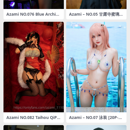
Azami NO.076 Blue Archive
Azami – NO.05 甘露寺蜜璃
Asuna Bunny [20P-81MB]
[20P-133MB]
Azami NO.082 Taihou QiPa
Azami – NO.07 泳装 [20P-22
o [22P-54MB]
3MB]