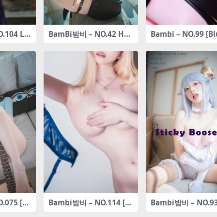
.104 La
BamBi밤비 – NO.42 Hall
Bambi – NO.99 [B
aphy [10
oween with Bowsette
ke] – Hancock [24
[50P-371MB]
97GB]
75 [DJ
Bambi밤비 – NO.114 [B
Bambi밤비 – NO.93
uitar Sis
LUECAKE] Vol 22 Rever
ky Boosette[196P-