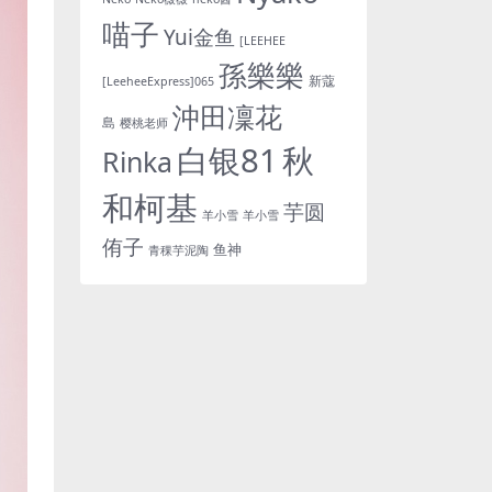
喵子
Yui金鱼
[LEEHEE
孫樂樂
新蔻
[LeeheeExpress]065
沖田凜花
島
樱桃老师
白银81
秋
Rinka
和柯基
芋圆
羊小雪
羊小雪
侑子
鱼神
青稞芋泥陶