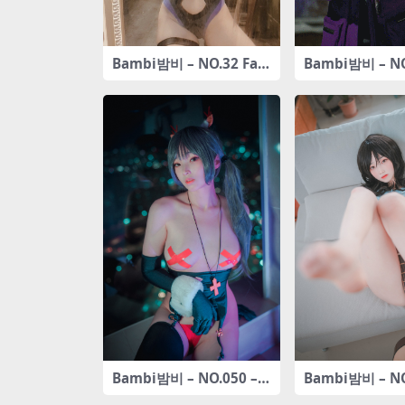
Bambi밤비 – NO.32 Fat
Bambi밤비 – NO
e Grand Order – Mash
certa Photogr
Kyrielight (Shielder) [2
1P-474MB]
2P-187MB]
Bambi밤비 – NO.050 –
Bambi밤비 – NO.0
[DJAWA] Nuit de noel
AWA] iila illa(G