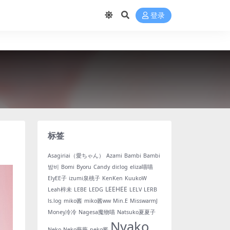
登录
标签
Asagiriai（愛ちゃん）
Azami
Bambi
Bambi
밤비
Bomi
Byoru
Candy
dir.log
eliza喵喵
ElyEE子
izumi泉桃子
KenKen
KuukoW
LEEHEE
Leah梓未
LEBE
LEDG
LELV
LERB
ls.log
miko酱
miko酱ww
Min.E
MisswarmJ
Money冷冷
Nagesa魔物喵
Natsuko夏夏子
Nyako
Neko
Neko薇薇
neko酱