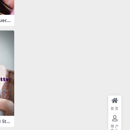
lueca
2P-2.
首页
 Stic
1.32
用户