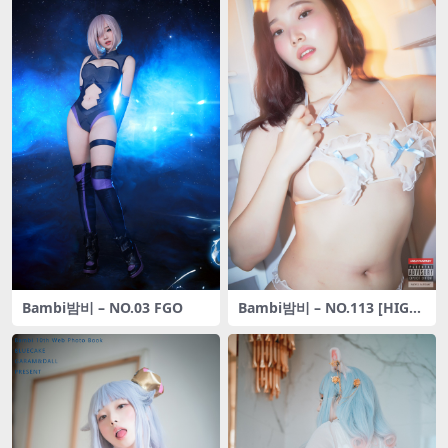
Bambi밤비 – NO.03 FGO
Bambi밤비 – NO.113 [HIGH
FANTASY] Vol.03 Lay With
Me [44P-497M]