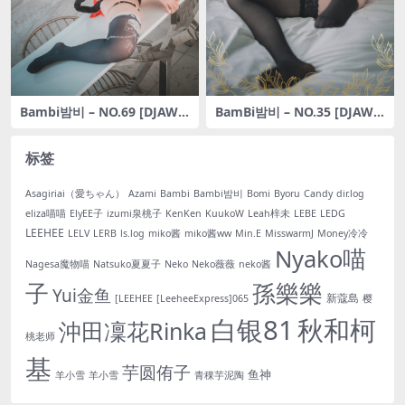
Bambi밤비 – NO.69 [DJAW
BamBi밤비 – NO.35 [DJAW
A] Naughty Black Cat [101
A] Paradise_Expulsion_ [82
P-1.09GB]
P-1.11GB]
标签
Asagiriai（愛ちゃん）
Azami
Bambi
Bambi밤비
Bomi
Byoru
Candy
dir.log
eliza喵喵
ElyEE子
izumi泉桃子
KenKen
KuukoW
Leah梓未
LEBE
LEDG
LEEHEE
LELV
LERB
ls.log
miko酱
miko酱ww
Min.E
MisswarmJ
Money冷冷
Nyako喵
Nagesa魔物喵
Natsuko夏夏子
Neko
Neko薇薇
neko酱
子
孫樂樂
Yui金鱼
新蔻島
[LEEHEE
[LeeheeExpress]065
樱
白银81
秋和柯
沖田凜花Rinka
桃老师
基
芋圆侑子
鱼神
羊小雪
羊小雪
青稞芋泥陶