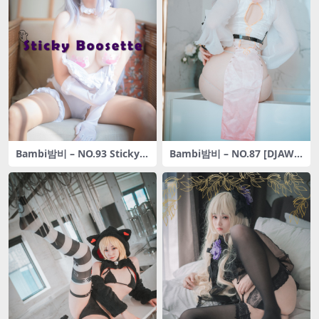
Bambi밤비 – NO.93 Sticky B
Bambi밤비 – NO.87 [DJAW
oosette[196P-1.32GB]
A] – Le Chat Porte un Qíp
áo[87p-120M]