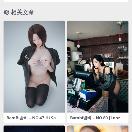
hthys [213P-2.28GB]
相关文章
BamBi밤비 – NO.47 Hi Sam
Bambi밤비 – NO.89 [Loozy]
[176P-3.0GB]
Cafe Alba[179P-197MB]