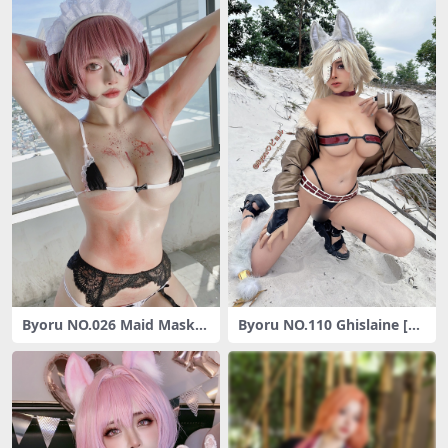
Byoru NO.026 Maid Mask
Byoru NO.110 Ghislaine [38
[50P-76MB]
P7V-954MB]