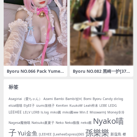
Byoru NO.066 Pack Yume
Byoru NO.082 黑崎一护[37P
mi Riamu Neko[40P-53MB]
-245MB]
标签
Asagiriai（愛ちゃん）
Azami
Bambi
Bambi밤비
Bomi
Byoru
Candy
dir.log
eliza喵喵
ElyEE子
izumi泉桃子
KenKen
KuukoW
Leah梓未
LEBE
LEDG
LEEHEE
LELV
LERB
ls.log
miko酱
miko酱ww
Min.E
MisswarmJ
Money冷冷
Nyako喵
Nagesa魔物喵
Natsuko夏夏子
Neko
Neko薇薇
neko酱
子
孫樂樂
Yui金鱼
新蔻島
[LEEHEE
[LeeheeExpress]065
樱