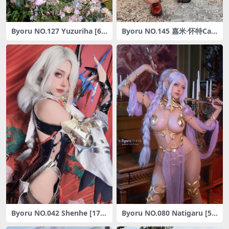
Byoru NO.127 Yuzuriha [68
Byoru NO.145 嘉米·怀特Ca
P10V-1.66G]
mmy White [56P12V-1.77G]
Byoru NO.042 Shenhe [17-
Byoru NO.080 Natigaru [56
88MB]
P-248MB]