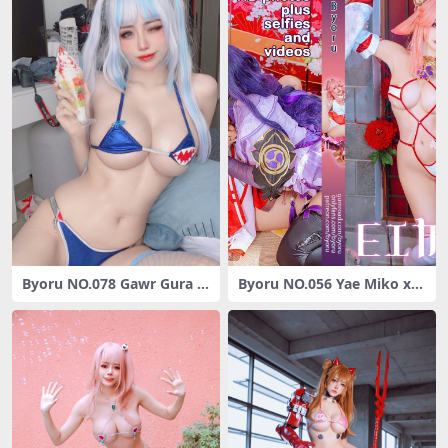
Byoru NO.078 Gawr Gura 2
Byoru NO.056 Yae Miko x R
[91P-147M]
aiden Shogun[95P-243MB]