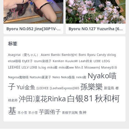
Byoru NO.052 Jinx[30P1V-8
Byoru NO.127 Yuzuriha [68
72MB]
P10V-1.66G]
标签
Asagiriai（愛ちゃん）
Azami
Bambi
Bambi밤비
Bomi
Byoru
Candy
dir.log
eliza喵喵
ElyEE子
izumi泉桃子
KenKen
KuukoW
Leah梓未
LEBE
LEDG
LEEHEE
LELV
LERB
ls.log
miko酱
miko酱ww
Min.E
MisswarmJ
Money冷冷
Nyako喵
Nagesa魔物喵
Natsuko夏夏子
Neko
Neko薇薇
neko酱
子
孫樂樂
Yui金鱼
新蔻島
[LEEHEE
[LeeheeExpress]065
樱
白银81
秋和柯
沖田凜花Rinka
桃老师
基
芋圆侑子
鱼神
羊小雪
羊小雪
青稞芋泥陶