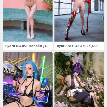
Byoru NO.051 Honoka [30P
Byoru NO.043 Asuka[48P10
-56M]
V-177MB]