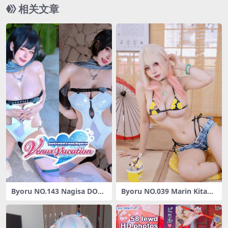
相关文章
Byoru NO.143 Nagisa DOA
Byoru NO.039 Marin Kitaga
Venus Vacation [39P-62M]
wa Bikini[24P-57MB]