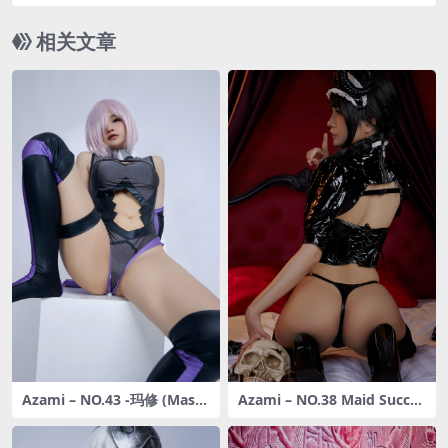
相关文章
Azami – NO.43 -玛修 (Mash
Azami – NO.38 Maid Succu
u VR) [23P-299MB]
bus [15P-168MB]