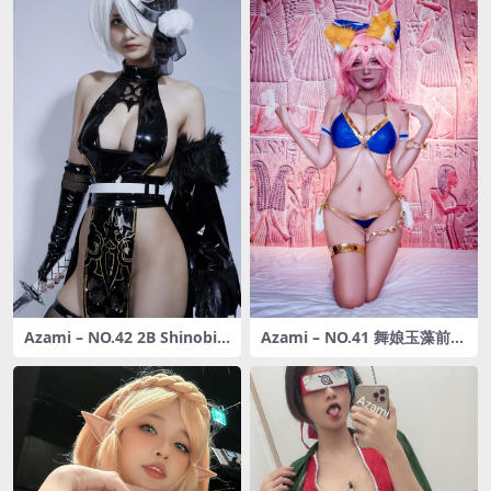
Azami – NO.42 2B Shinobi
Azami – NO.41 舞娘玉藻前
[20P-236MB]
[18P-73MB]