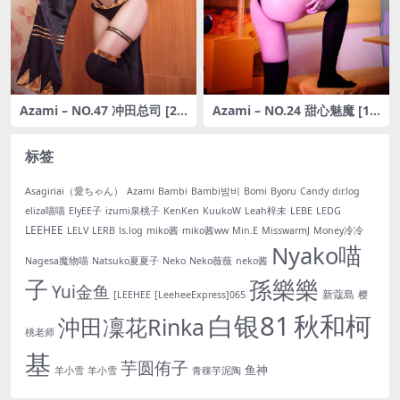
Azami – NO.47 冲田总司 [20
Azami – NO.24 甜心魅魔 [19
P-62MB]
P-68MB]
标签
Asagiriai（愛ちゃん）
Azami
Bambi
Bambi밤비
Bomi
Byoru
Candy
dir.log
eliza喵喵
ElyEE子
izumi泉桃子
KenKen
KuukoW
Leah梓未
LEBE
LEDG
LEEHEE
LELV
LERB
ls.log
miko酱
miko酱ww
Min.E
MisswarmJ
Money冷冷
Nyako喵
Nagesa魔物喵
Natsuko夏夏子
Neko
Neko薇薇
neko酱
子
孫樂樂
Yui金鱼
新蔻島
[LEEHEE
[LeeheeExpress]065
樱
白银81
秋和柯
沖田凜花Rinka
桃老师
基
芋圆侑子
鱼神
羊小雪
羊小雪
青稞芋泥陶