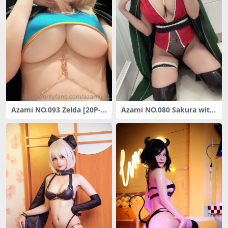
Azami NO.093 Zelda [20P-4
Azami NO.080 Sakura with
4M]
Tsunade [18P-73MB]