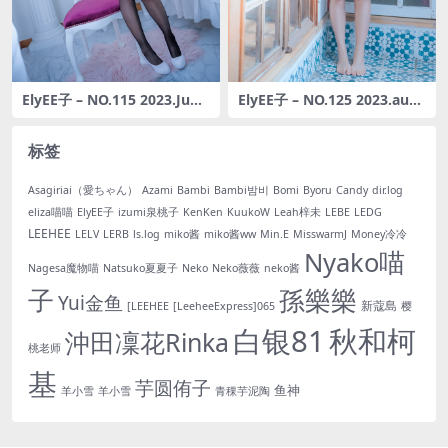
ElyEE子 – NO.115 2023.June
ElyEE子 – NO.125 2023.aug
D-Ichinose Asuna 一之濑明
ust D-復古水藍花 Vintage A
日奈 3造型[42P2V-125MB]
qua Blossom [38P-159M]
标签
Asagiriai（愛ちゃん）
Azami
Bambi
Bambi밤비
Bomi
Byoru
Candy
dir.log
eliza喵喵
ElyEE子
izumi泉桃子
KenKen
KuukoW
Leah梓未
LEBE
LEDG
LEEHEE
LELV
LERB
ls.log
miko酱
miko酱ww
Min.E
MisswarmJ
Money冷冷
Nyako喵
Nagesa魔物喵
Natsuko夏夏子
Neko
Neko薇薇
neko酱
子
孫樂樂
Yui金鱼
新蔻島
[LEEHEE
[LeeheeExpress]065
樱
白银81
秋和柯
沖田凜花Rinka
桃老师
基
芋圆侑子
鱼神
羊小雪
羊小雪
青稞芋泥陶