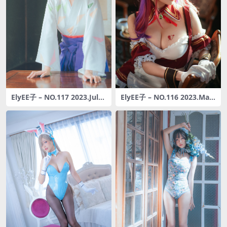
ElyEE子 – NO.117 2023.July
ElyEE子 – NO.116 2023.May
A-Dongitsune ~Taisho-era
B-Hoshou Marine Maid [29
大正小狐狸 [45P1V-132MB]
P-100M]