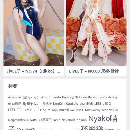
ElyEE子 – NO.74【Rikka】六
ElyEE子 – NO.63 尼禄-婚纱
花Swinsuit [26P-42MB]
标签
Asagiriai（愛ちゃん）
Azami
Bambi
Bambi밤비
Bomi
Byoru
Candy
dir.log
eliza喵喵
ElyEE子
izumi泉桃子
KenKen
KuukoW
Leah梓未
LEBE
LEDG
LEEHEE
LELV
LERB
ls.log
miko酱
miko酱ww
Min.E
MisswarmJ
Money冷冷
Nyako喵
Nagesa魔物喵
Natsuko夏夏子
Neko
Neko薇薇
neko酱
子
孫樂樂