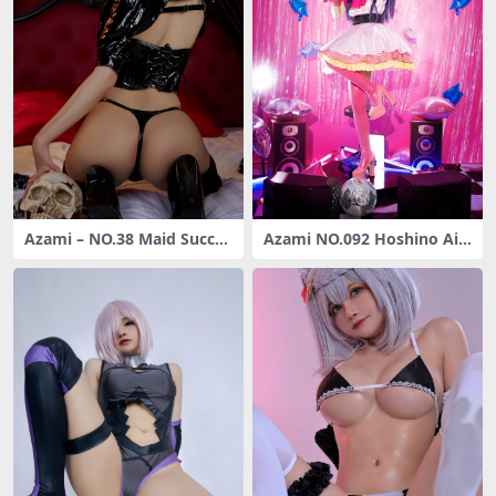
Azami – NO.38 Maid Succu
Azami NO.092 Hoshino Ai
bus [15P-168MB]
[34P-445MB]