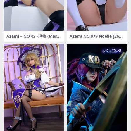
Azami – NO.43 -玛修 (Mash
Azami NO.079 Noelle [26P-
u VR) [23P-299MB]
98MB]